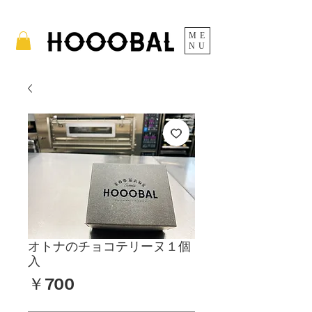
ME
NU
オトナのチョコテリーヌ１個
入
価
￥700
格